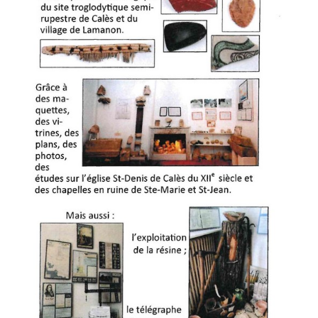
L'église de Saint-Denis de Calès
Concerts en l'église St-Denis de Calès
Église Saint-Denis de Calès ouverture exceptionnelle
Les chapelles Sainte-marie et Saint-Jean
▼
Travaux de réfection du patrimoine
Le musée de Calès
L'association Calès-Saint-Denis
Journées du Patrimoine
Conférences et exposition 2021
Nos manifestations
Visite du site de Calès