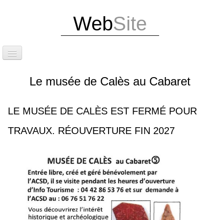
Web
Site
Accueil
Le musée de Calès au Cabaret
Attention dernières infos
Exposition Photos
LE MUSÉE DE CALÈS EST FERMÉ POUR
Édition de notre livre et d'un guide touristique
TRAVAUX. RÉOUVERTURE FIN 2027
Situation
Le site de Calès
Les caniveaux et la calade
Le cirque et les grottes de Calès